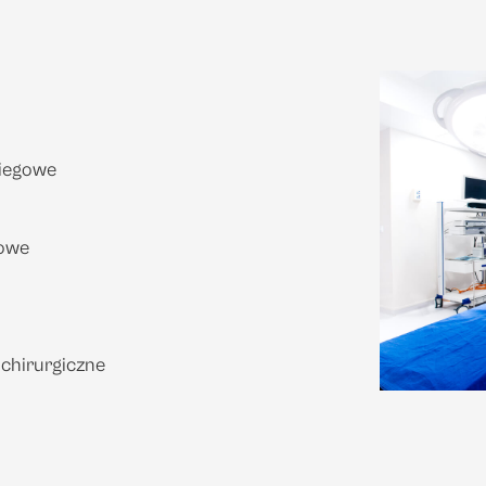
biegowe
powe
chirurgiczne