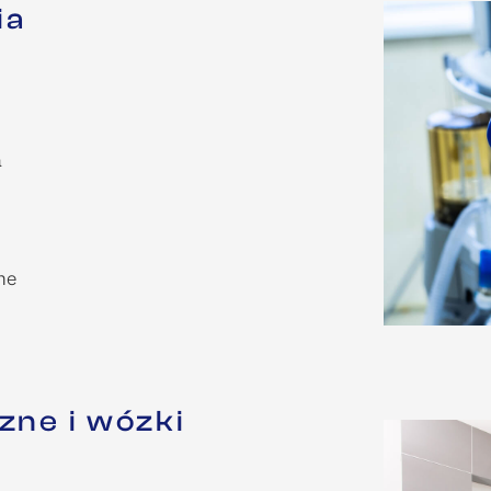
ia
a
ne
ne i wózki