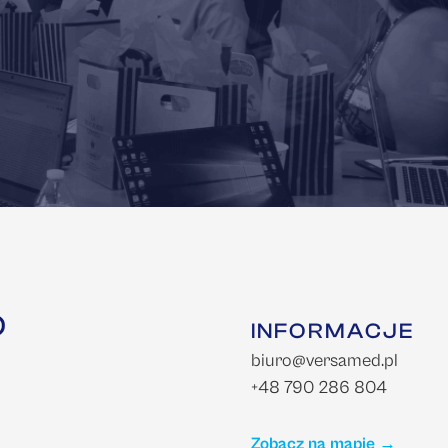
INFORMACJE
biuro@versamed.pl
+48 790 286 804
Zobacz na mapie →