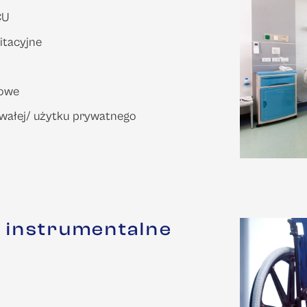
CU
itacyjne
towe
rwałej/ użytku prywatnego
 instrumentalne