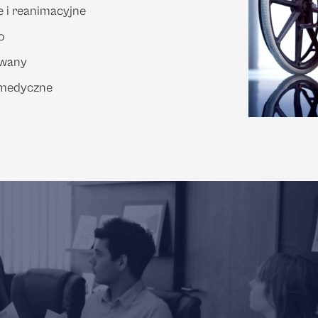
e i reanimacyjne
o
awany
e medyczne