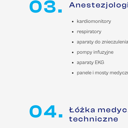
03.
Anestezjolog
kardiomonitory
respiratory
aparaty do znieczuleni
pompy infuzyjne
aparaty EKG
panele i mosty medycz
04.
Łóżka medycz
techniczne