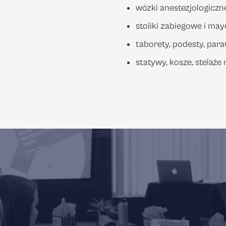
wózki anestezjologiczn
stoliki zabiegowe i may
taborety, podesty, par
statywy, kosze, stelaż