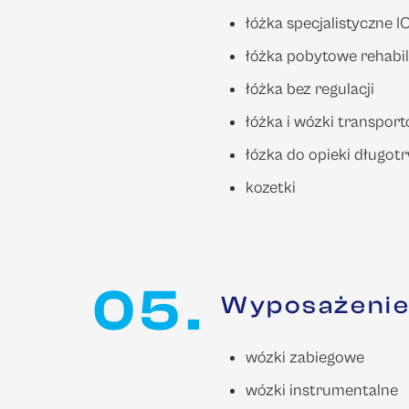
łóżka specjalistyczne I
łóżka pobytowe rehabil
łóżka bez regulacji
łóżka i wózki transpor
łózka do opieki długot
kozetki
05.
Wyposażenie
wózki zabiegowe
wózki instrumentalne