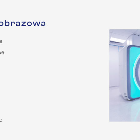
 obrazowa
e
we
e